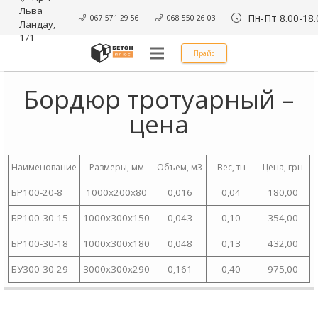
Льва 
Пн-Пт 8.00-18.
067 571 29 56
068 550 26 03
Ландау, 
171
Прайс
Бордюр тротуарный –
цена
Наименование
Размеры, мм
Объем, м3
Вес, тн
Цена, грн
БР100-20-8
1000х200х80
0,016
0,04
180,00
БР100-30-15
1000х300х150
0,043
0,10
354,00
БР100-30-18
1000х300х180
0,048
0,13
432,00
БУ300-30-29
3000х300х290
0,161
0,40
975,00