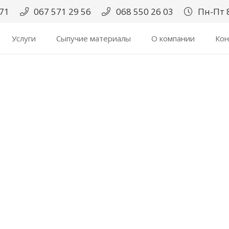
171
067 571 29 56
068 550 26 03
Пн-Пт 8
Услуги
Сыпучие материалы
О компании
Кон