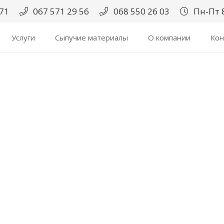
171
067 571 29 56
068 550 26 03
Пн-Пт 8
Услуги
Сыпучие материалы
О компании
Кон