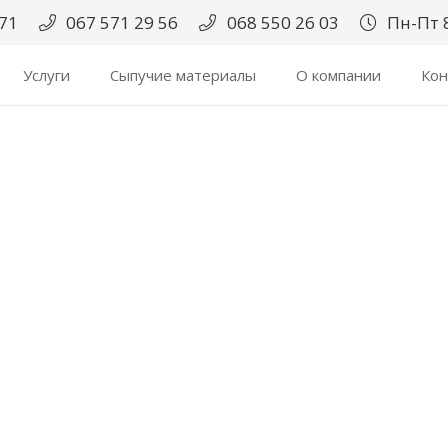
171
067 571 29 56
068 550 26 03
Пн-Пт 8
Услуги
Сыпучие материалы
О компании
Кон